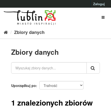
Przejdź
Zaloguj
do
treści
Zbiory danych
Zbiory danych
Uporządkuj po
1 znalezionych zbiorów