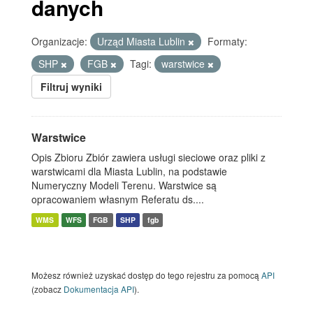
danych
Organizacje:
Urząd Miasta Lublin
Formaty:
SHP
FGB
Tagi:
warstwice
Filtruj wyniki
Warstwice
Opis Zbioru Zbiór zawiera usługi sieciowe oraz pliki z
warstwicami dla Miasta Lublin, na podstawie
Numeryczny Modeli Terenu. Warstwice są
opracowaniem własnym Referatu ds....
WMS
WFS
FGB
SHP
fgb
Możesz również uzyskać dostęp do tego rejestru za pomocą
API
(zobacz
Dokumentacja API
).