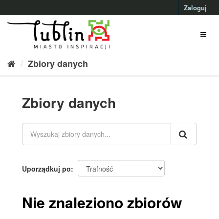
Przejdź
Zaloguj
do
treści
Zbiory danych
Zbiory danych
Uporządkuj po
Nie znaleziono zbiorów