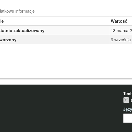
atkowe informacje
le
Wartość
tatnio zaktualizowany
13 marca 2
worzony
6 września
Tec
Jęz