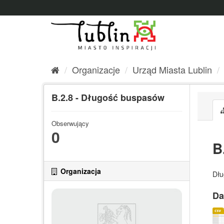
Przejdź
do
treści
Organizacje
Urząd Miasta Lublin
B.2.8 - Długość buspasów
Obserwujący
0
B
Organizacja
Dłu
Da