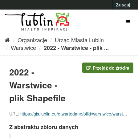
Przejdź
Zaloguj
do
treści
Organizacje
Urząd Miasta Lublin
Warstwice
2022 - Warstwice - plik ...
Przejdź do źródła
2022 -
Warstwice -
plik Shapefile
URL:
https://gis.lublin.eu/otwartedane/pliki/warstwice/warstwice_2022-shp.zip
Z abstraktu zbioru danych