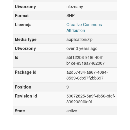
Utworzony
nieznany
Format
SHP
Licencja
Creative Commons
Attribution
Media type
application/zip
Utworzony
over 3 years ago
Id
a5f122b8-91f6-4061-
b1ce-e31aa7462007
Package id
a2d57434-aa67-40a4-
8539-6cb57f2bb697
Position
9
Revision id
50072825-5a9f-4b56-bfef-
3392020f0d0f
State
active