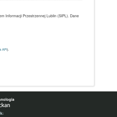
 Informacji Przestrzennej Lublin (SIPL). Dane
a API
).
hnologia
yk