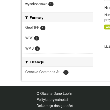
wysokościowe
1
Nu
Num
Formaty
prz
GeoTIFF
W
1
WCS
1
Moż
WMS
1
Licencje
Creative Commons At...
1
O Otwarte Dane Lublin
Polityka prywatności
Deklaracja dostępności