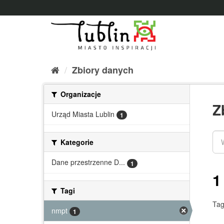
Przejdź
do
treści
Zbiory danych
Organizacje
Z
Urząd Miasta Lublin
1
Kategorie
Dane przestrzenne D...
1
1
Tagi
Tag
nmpt
1