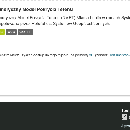
meryczny Model Pokrycia Terenu
eryczny Model Pokrycia Terenu (NMPT) Miasta Lublin w ramach System
ygotowane przez Referat ds. Systemów Geoprzestrzennych....
MS
WCS
GeoTIFF
esz również uzyskać dostęp do tego rejestru za pomocą
API
(zobacz
Dokumentacj
Tec
Jęz