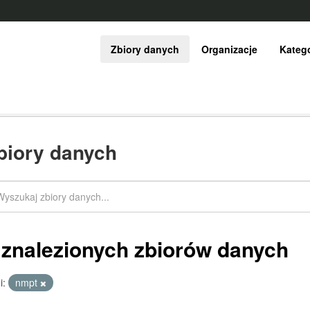
Zbiory danych
Organizacje
Katego
biory danych
 znalezionych zbiorów danych
i:
nmpt