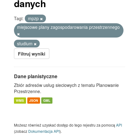
danych
Tagi:
mpzp
miejscowe plany zagospodarowania przestrzennego
studium
Filtruj wyniki
Dane planistyczne
Zbiór adresów usług sieciowych z tematu Planowanie
Przestrzenne.
WMS
JSON
GML
Możesz również uzyskać dostęp do tego rejestru za pomocą
API
(zobacz
Dokumentacja API
).