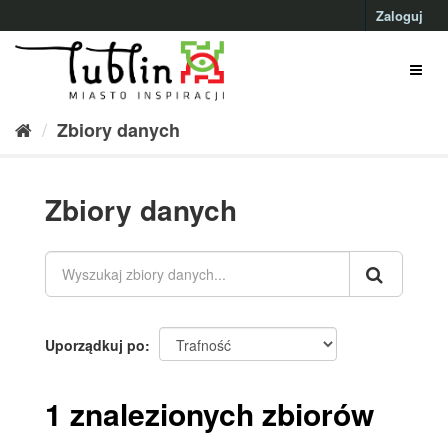
Przejdź
Zaloguj
do
treści
Zbiory danych
Zbiory danych
Uporządkuj po
1 znalezionych zbiorów